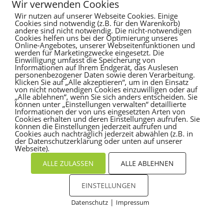
Wir verwenden Cookies
Wir nutzen auf unserer Webseite Cookies. Einige
Es sind keine Kommentare vorhanden.
Cookies sind notwendig (z.B. für den Warenkorb)
andere sind nicht notwendig. Die nicht-notwendigen
Cookies helfen uns bei der Optimierung unseres
Online-Angebotes, unserer Webseitenfunktionen und
werden für Marketingzwecke eingesetzt. Die
Einwilligung umfasst die Speicherung von
Informationen auf Ihrem Endgerät, das Auslesen
personenbezogener Daten sowie deren Verarbeitung.
Klicken Sie auf „Alle akzeptieren“, um in den Einsatz
von nicht notwendigen Cookies einzuwilligen oder auf
„Alle ablehnen“, wenn Sie sich anders entscheiden. Sie
können unter „Einstellungen verwalten“ detaillierte
Informationen der von uns eingesetzten Arten von
Cookies erhalten und deren Einstellungen aufrufen. Sie
können die Einstellungen jederzeit aufrufen und
Cookies auch nachträglich jederzeit abwählen (z.B. in
der Datenschutzerklärung oder unten auf unserer
Webseite).
ALLE ZULASSEN
ALLE ABLEHNEN
EINSTELLUNGEN
|
Datenschutz
Impressum
Cookies