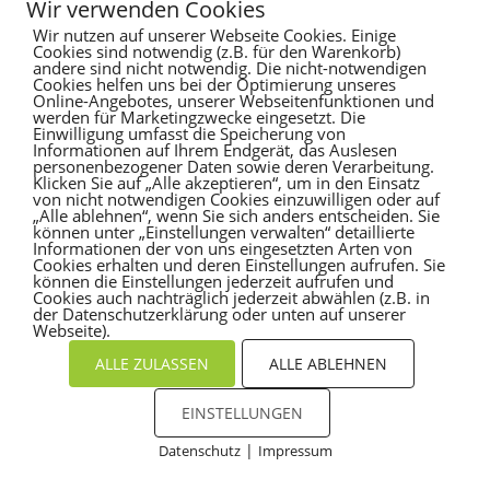
Wir verwenden Cookies
Recent Comments
Wir nutzen auf unserer Webseite Cookies. Einige
Cookies sind notwendig (z.B. für den Warenkorb)
andere sind nicht notwendig. Die nicht-notwendigen
Es sind keine Kommentare vorhanden.
Cookies helfen uns bei der Optimierung unseres
Online-Angebotes, unserer Webseitenfunktionen und
werden für Marketingzwecke eingesetzt. Die
Einwilligung umfasst die Speicherung von
Informationen auf Ihrem Endgerät, das Auslesen
personenbezogener Daten sowie deren Verarbeitung.
Klicken Sie auf „Alle akzeptieren“, um in den Einsatz
von nicht notwendigen Cookies einzuwilligen oder auf
„Alle ablehnen“, wenn Sie sich anders entscheiden. Sie
können unter „Einstellungen verwalten“ detaillierte
Informationen der von uns eingesetzten Arten von
Cookies erhalten und deren Einstellungen aufrufen. Sie
können die Einstellungen jederzeit aufrufen und
Cookies auch nachträglich jederzeit abwählen (z.B. in
der Datenschutzerklärung oder unten auf unserer
Webseite).
ALLE ZULASSEN
ALLE ABLEHNEN
EINSTELLUNGEN
|
Datenschutz
Impressum
Cookies