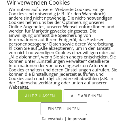
Wir verwenden Cookies
Wir nutzen auf unserer Webseite Cookies. Einige
Es sind keine Kommentare vorhanden.
Cookies sind notwendig (z.B. für den Warenkorb)
andere sind nicht notwendig. Die nicht-notwendigen
Cookies helfen uns bei der Optimierung unseres
Online-Angebotes, unserer Webseitenfunktionen und
werden für Marketingzwecke eingesetzt. Die
Einwilligung umfasst die Speicherung von
Informationen auf Ihrem Endgerät, das Auslesen
personenbezogener Daten sowie deren Verarbeitung.
Klicken Sie auf „Alle akzeptieren“, um in den Einsatz
von nicht notwendigen Cookies einzuwilligen oder auf
„Alle ablehnen“, wenn Sie sich anders entscheiden. Sie
können unter „Einstellungen verwalten“ detaillierte
Informationen der von uns eingesetzten Arten von
Cookies erhalten und deren Einstellungen aufrufen. Sie
können die Einstellungen jederzeit aufrufen und
Cookies auch nachträglich jederzeit abwählen (z.B. in
der Datenschutzerklärung oder unten auf unserer
Webseite).
ALLE ZULASSEN
ALLE ABLEHNEN
EINSTELLUNGEN
|
Datenschutz
Impressum
Cookies