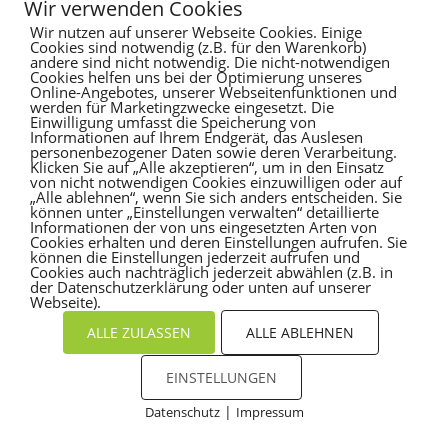
Wir verwenden Cookies
Wir nutzen auf unserer Webseite Cookies. Einige
Es sind keine Kommentare vorhanden.
Cookies sind notwendig (z.B. für den Warenkorb)
andere sind nicht notwendig. Die nicht-notwendigen
Cookies helfen uns bei der Optimierung unseres
Online-Angebotes, unserer Webseitenfunktionen und
werden für Marketingzwecke eingesetzt. Die
Einwilligung umfasst die Speicherung von
Informationen auf Ihrem Endgerät, das Auslesen
personenbezogener Daten sowie deren Verarbeitung.
Klicken Sie auf „Alle akzeptieren“, um in den Einsatz
von nicht notwendigen Cookies einzuwilligen oder auf
„Alle ablehnen“, wenn Sie sich anders entscheiden. Sie
können unter „Einstellungen verwalten“ detaillierte
Informationen der von uns eingesetzten Arten von
Cookies erhalten und deren Einstellungen aufrufen. Sie
können die Einstellungen jederzeit aufrufen und
Cookies auch nachträglich jederzeit abwählen (z.B. in
der Datenschutzerklärung oder unten auf unserer
Webseite).
ALLE ZULASSEN
ALLE ABLEHNEN
EINSTELLUNGEN
|
Datenschutz
Impressum
Cookies