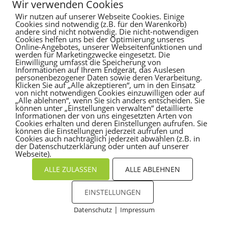
Wir verwenden Cookies
Recent Comments
Wir nutzen auf unserer Webseite Cookies. Einige
Cookies sind notwendig (z.B. für den Warenkorb)
andere sind nicht notwendig. Die nicht-notwendigen
Es sind keine Kommentare vorhanden.
Cookies helfen uns bei der Optimierung unseres
Online-Angebotes, unserer Webseitenfunktionen und
werden für Marketingzwecke eingesetzt. Die
Einwilligung umfasst die Speicherung von
Informationen auf Ihrem Endgerät, das Auslesen
personenbezogener Daten sowie deren Verarbeitung.
Klicken Sie auf „Alle akzeptieren“, um in den Einsatz
von nicht notwendigen Cookies einzuwilligen oder auf
„Alle ablehnen“, wenn Sie sich anders entscheiden. Sie
können unter „Einstellungen verwalten“ detaillierte
Informationen der von uns eingesetzten Arten von
Cookies erhalten und deren Einstellungen aufrufen. Sie
können die Einstellungen jederzeit aufrufen und
Cookies auch nachträglich jederzeit abwählen (z.B. in
der Datenschutzerklärung oder unten auf unserer
Webseite).
ALLE ZULASSEN
ALLE ABLEHNEN
EINSTELLUNGEN
|
Datenschutz
Impressum
Cookies