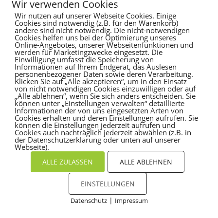
Wir verwenden Cookies
Recent Comments
Wir nutzen auf unserer Webseite Cookies. Einige
Cookies sind notwendig (z.B. für den Warenkorb)
andere sind nicht notwendig. Die nicht-notwendigen
Es sind keine Kommentare vorhanden.
Cookies helfen uns bei der Optimierung unseres
Online-Angebotes, unserer Webseitenfunktionen und
werden für Marketingzwecke eingesetzt. Die
Einwilligung umfasst die Speicherung von
Informationen auf Ihrem Endgerät, das Auslesen
personenbezogener Daten sowie deren Verarbeitung.
Klicken Sie auf „Alle akzeptieren“, um in den Einsatz
von nicht notwendigen Cookies einzuwilligen oder auf
„Alle ablehnen“, wenn Sie sich anders entscheiden. Sie
können unter „Einstellungen verwalten“ detaillierte
Informationen der von uns eingesetzten Arten von
Cookies erhalten und deren Einstellungen aufrufen. Sie
können die Einstellungen jederzeit aufrufen und
Cookies auch nachträglich jederzeit abwählen (z.B. in
der Datenschutzerklärung oder unten auf unserer
Webseite).
ALLE ZULASSEN
ALLE ABLEHNEN
EINSTELLUNGEN
|
Datenschutz
Impressum
Cookies