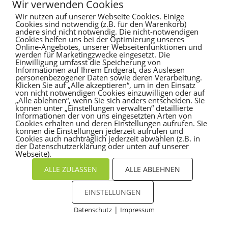
Wir verwenden Cookies
Recent Comments
Wir nutzen auf unserer Webseite Cookies. Einige
Cookies sind notwendig (z.B. für den Warenkorb)
andere sind nicht notwendig. Die nicht-notwendigen
Es sind keine Kommentare vorhanden.
Cookies helfen uns bei der Optimierung unseres
Online-Angebotes, unserer Webseitenfunktionen und
werden für Marketingzwecke eingesetzt. Die
Einwilligung umfasst die Speicherung von
Informationen auf Ihrem Endgerät, das Auslesen
personenbezogener Daten sowie deren Verarbeitung.
Klicken Sie auf „Alle akzeptieren“, um in den Einsatz
von nicht notwendigen Cookies einzuwilligen oder auf
„Alle ablehnen“, wenn Sie sich anders entscheiden. Sie
können unter „Einstellungen verwalten“ detaillierte
Informationen der von uns eingesetzten Arten von
Cookies erhalten und deren Einstellungen aufrufen. Sie
können die Einstellungen jederzeit aufrufen und
Cookies auch nachträglich jederzeit abwählen (z.B. in
der Datenschutzerklärung oder unten auf unserer
Webseite).
ALLE ZULASSEN
ALLE ABLEHNEN
EINSTELLUNGEN
|
Datenschutz
Impressum
Cookies