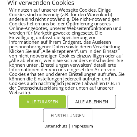
Hello world!
Wir verwenden Cookies
Wir nutzen auf unserer Webseite Cookies. Einige
Cookies sind notwendig (z.B. für den Warenkorb)
Recent Comments
andere sind nicht notwendig. Die nicht-notwendigen
Cookies helfen uns bei der Optimierung unseres
Online-Angebotes, unserer Webseitenfunktionen und
Es sind keine Kommentare vorhanden.
werden für Marketingzwecke eingesetzt. Die
Einwilligung umfasst die Speicherung von
Informationen auf Ihrem Endgerät, das Auslesen
personenbezogener Daten sowie deren Verarbeitung.
Klicken Sie auf „Alle akzeptieren“, um in den Einsatz
von nicht notwendigen Cookies einzuwilligen oder auf
„Alle ablehnen“, wenn Sie sich anders entscheiden. Sie
können unter „Einstellungen verwalten“ detaillierte
Informationen der von uns eingesetzten Arten von
Cookies erhalten und deren Einstellungen aufrufen. Sie
können die Einstellungen jederzeit aufrufen und
Cookies auch nachträglich jederzeit abwählen (z.B. in
der Datenschutzerklärung oder unten auf unserer
Webseite).
ALLE ZULASSEN
ALLE ABLEHNEN
EINSTELLUNGEN
|
Datenschutz
Impressum
Cookies