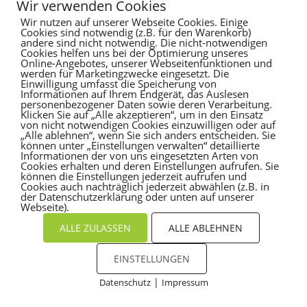
Wir verwenden Cookies
Wir nutzen auf unserer Webseite Cookies. Einige
Es sind keine Kommentare vorhanden.
Cookies sind notwendig (z.B. für den Warenkorb)
andere sind nicht notwendig. Die nicht-notwendigen
Cookies helfen uns bei der Optimierung unseres
Online-Angebotes, unserer Webseitenfunktionen und
werden für Marketingzwecke eingesetzt. Die
Einwilligung umfasst die Speicherung von
Informationen auf Ihrem Endgerät, das Auslesen
personenbezogener Daten sowie deren Verarbeitung.
Klicken Sie auf „Alle akzeptieren“, um in den Einsatz
von nicht notwendigen Cookies einzuwilligen oder auf
„Alle ablehnen“, wenn Sie sich anders entscheiden. Sie
können unter „Einstellungen verwalten“ detaillierte
Informationen der von uns eingesetzten Arten von
Cookies erhalten und deren Einstellungen aufrufen. Sie
können die Einstellungen jederzeit aufrufen und
Cookies auch nachträglich jederzeit abwählen (z.B. in
der Datenschutzerklärung oder unten auf unserer
Webseite).
ALLE ZULASSEN
ALLE ABLEHNEN
EINSTELLUNGEN
|
Datenschutz
Impressum
Cookies