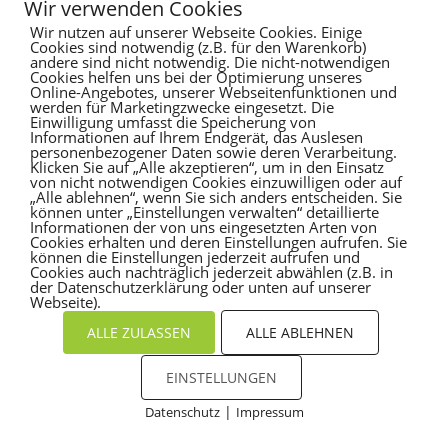
Wir verwenden Cookies
Wir nutzen auf unserer Webseite Cookies. Einige
Es sind keine Kommentare vorhanden.
Cookies sind notwendig (z.B. für den Warenkorb)
andere sind nicht notwendig. Die nicht-notwendigen
Cookies helfen uns bei der Optimierung unseres
Online-Angebotes, unserer Webseitenfunktionen und
werden für Marketingzwecke eingesetzt. Die
Einwilligung umfasst die Speicherung von
Informationen auf Ihrem Endgerät, das Auslesen
personenbezogener Daten sowie deren Verarbeitung.
Klicken Sie auf „Alle akzeptieren“, um in den Einsatz
von nicht notwendigen Cookies einzuwilligen oder auf
„Alle ablehnen“, wenn Sie sich anders entscheiden. Sie
können unter „Einstellungen verwalten“ detaillierte
Informationen der von uns eingesetzten Arten von
Cookies erhalten und deren Einstellungen aufrufen. Sie
können die Einstellungen jederzeit aufrufen und
Cookies auch nachträglich jederzeit abwählen (z.B. in
der Datenschutzerklärung oder unten auf unserer
Webseite).
ALLE ZULASSEN
ALLE ABLEHNEN
EINSTELLUNGEN
|
Datenschutz
Impressum
Cookies