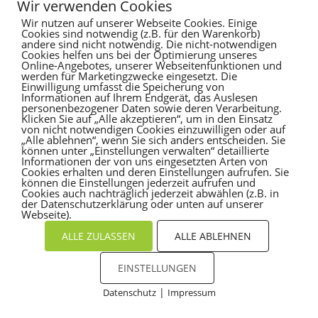
Wir verwenden Cookies
Recent Comments
Wir nutzen auf unserer Webseite Cookies. Einige
Cookies sind notwendig (z.B. für den Warenkorb)
andere sind nicht notwendig. Die nicht-notwendigen
Es sind keine Kommentare vorhanden.
Cookies helfen uns bei der Optimierung unseres
Online-Angebotes, unserer Webseitenfunktionen und
werden für Marketingzwecke eingesetzt. Die
Einwilligung umfasst die Speicherung von
Informationen auf Ihrem Endgerät, das Auslesen
personenbezogener Daten sowie deren Verarbeitung.
Klicken Sie auf „Alle akzeptieren“, um in den Einsatz
von nicht notwendigen Cookies einzuwilligen oder auf
„Alle ablehnen“, wenn Sie sich anders entscheiden. Sie
können unter „Einstellungen verwalten“ detaillierte
Informationen der von uns eingesetzten Arten von
Cookies erhalten und deren Einstellungen aufrufen. Sie
können die Einstellungen jederzeit aufrufen und
Cookies auch nachträglich jederzeit abwählen (z.B. in
der Datenschutzerklärung oder unten auf unserer
Webseite).
ALLE ZULASSEN
ALLE ABLEHNEN
EINSTELLUNGEN
|
Datenschutz
Impressum
Cookies