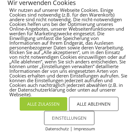
Wir verwenden Cookies
Wir nutzen auf unserer Webseite Cookies. Einige
Es sind keine Kommentare vorhanden.
Cookies sind notwendig (z.B. für den Warenkorb)
andere sind nicht notwendig. Die nicht-notwendigen
Cookies helfen uns bei der Optimierung unseres
Online-Angebotes, unserer Webseitenfunktionen und
werden für Marketingzwecke eingesetzt. Die
Einwilligung umfasst die Speicherung von
Informationen auf Ihrem Endgerät, das Auslesen
personenbezogener Daten sowie deren Verarbeitung.
Klicken Sie auf „Alle akzeptieren“, um in den Einsatz
von nicht notwendigen Cookies einzuwilligen oder auf
„Alle ablehnen“, wenn Sie sich anders entscheiden. Sie
können unter „Einstellungen verwalten“ detaillierte
Informationen der von uns eingesetzten Arten von
Cookies erhalten und deren Einstellungen aufrufen. Sie
können die Einstellungen jederzeit aufrufen und
Cookies auch nachträglich jederzeit abwählen (z.B. in
der Datenschutzerklärung oder unten auf unserer
Webseite).
ALLE ZULASSEN
ALLE ABLEHNEN
EINSTELLUNGEN
|
Datenschutz
Impressum
Cookies