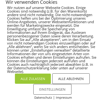
Wir verwenden Cookies
Wir nutzen auf unserer Webseite Cookies. Einige
Es sind keine Kommentare vorhanden.
Cookies sind notwendig (z.B. für den Warenkorb)
andere sind nicht notwendig. Die nicht-notwendigen
Cookies helfen uns bei der Optimierung unseres
Online-Angebotes, unserer Webseitenfunktionen und
werden für Marketingzwecke eingesetzt. Die
Einwilligung umfasst die Speicherung von
Informationen auf Ihrem Endgerät, das Auslesen
personenbezogener Daten sowie deren Verarbeitung.
Klicken Sie auf „Alle akzeptieren“, um in den Einsatz
von nicht notwendigen Cookies einzuwilligen oder auf
„Alle ablehnen“, wenn Sie sich anders entscheiden. Sie
können unter „Einstellungen verwalten“ detaillierte
Informationen der von uns eingesetzten Arten von
Cookies erhalten und deren Einstellungen aufrufen. Sie
können die Einstellungen jederzeit aufrufen und
Cookies auch nachträglich jederzeit abwählen (z.B. in
der Datenschutzerklärung oder unten auf unserer
Webseite).
ALLE ZULASSEN
ALLE ABLEHNEN
EINSTELLUNGEN
|
Datenschutz
Impressum
Cookies