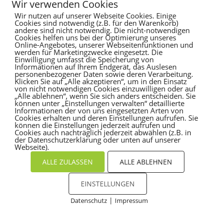
Wir verwenden Cookies
Wir nutzen auf unserer Webseite Cookies. Einige
Es sind keine Kommentare vorhanden.
Cookies sind notwendig (z.B. für den Warenkorb)
andere sind nicht notwendig. Die nicht-notwendigen
Cookies helfen uns bei der Optimierung unseres
Online-Angebotes, unserer Webseitenfunktionen und
werden für Marketingzwecke eingesetzt. Die
Einwilligung umfasst die Speicherung von
Informationen auf Ihrem Endgerät, das Auslesen
personenbezogener Daten sowie deren Verarbeitung.
Klicken Sie auf „Alle akzeptieren“, um in den Einsatz
von nicht notwendigen Cookies einzuwilligen oder auf
„Alle ablehnen“, wenn Sie sich anders entscheiden. Sie
können unter „Einstellungen verwalten“ detaillierte
Informationen der von uns eingesetzten Arten von
Cookies erhalten und deren Einstellungen aufrufen. Sie
können die Einstellungen jederzeit aufrufen und
Cookies auch nachträglich jederzeit abwählen (z.B. in
der Datenschutzerklärung oder unten auf unserer
Webseite).
ALLE ZULASSEN
ALLE ABLEHNEN
EINSTELLUNGEN
|
Datenschutz
Impressum
Cookies