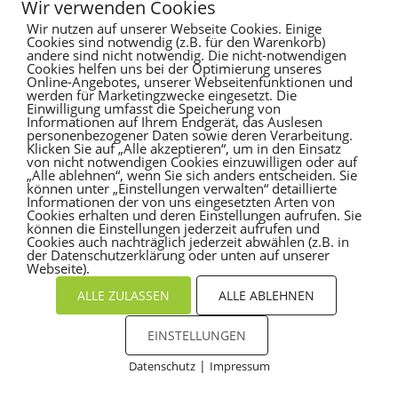
Wir verwenden Cookies
Recent Comments
Wir nutzen auf unserer Webseite Cookies. Einige
Cookies sind notwendig (z.B. für den Warenkorb)
andere sind nicht notwendig. Die nicht-notwendigen
Es sind keine Kommentare vorhanden.
Cookies helfen uns bei der Optimierung unseres
Online-Angebotes, unserer Webseitenfunktionen und
werden für Marketingzwecke eingesetzt. Die
Einwilligung umfasst die Speicherung von
Informationen auf Ihrem Endgerät, das Auslesen
personenbezogener Daten sowie deren Verarbeitung.
Klicken Sie auf „Alle akzeptieren“, um in den Einsatz
von nicht notwendigen Cookies einzuwilligen oder auf
„Alle ablehnen“, wenn Sie sich anders entscheiden. Sie
können unter „Einstellungen verwalten“ detaillierte
Informationen der von uns eingesetzten Arten von
Cookies erhalten und deren Einstellungen aufrufen. Sie
können die Einstellungen jederzeit aufrufen und
Cookies auch nachträglich jederzeit abwählen (z.B. in
der Datenschutzerklärung oder unten auf unserer
Webseite).
ALLE ZULASSEN
ALLE ABLEHNEN
EINSTELLUNGEN
|
Datenschutz
Impressum
Cookies