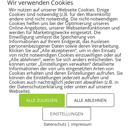
Wir verwenden Cookies
Wir nutzen auf unserer Webseite Cookies. Einige
Es sind keine Kommentare vorhanden.
Cookies sind notwendig (z.B. für den Warenkorb)
andere sind nicht notwendig. Die nicht-notwendigen
Cookies helfen uns bei der Optimierung unseres
Online-Angebotes, unserer Webseitenfunktionen und
werden für Marketingzwecke eingesetzt. Die
Einwilligung umfasst die Speicherung von
Informationen auf Ihrem Endgerät, das Auslesen
personenbezogener Daten sowie deren Verarbeitung.
Klicken Sie auf „Alle akzeptieren“, um in den Einsatz
von nicht notwendigen Cookies einzuwilligen oder auf
„Alle ablehnen“, wenn Sie sich anders entscheiden. Sie
können unter „Einstellungen verwalten“ detaillierte
Informationen der von uns eingesetzten Arten von
Cookies erhalten und deren Einstellungen aufrufen. Sie
können die Einstellungen jederzeit aufrufen und
Cookies auch nachträglich jederzeit abwählen (z.B. in
der Datenschutzerklärung oder unten auf unserer
Webseite).
ALLE ZULASSEN
ALLE ABLEHNEN
EINSTELLUNGEN
|
Datenschutz
Impressum
Cookies