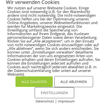
Wir verwenden Cookies
Recent Comments
Wir nutzen auf unserer Webseite Cookies. Einige
Cookies sind notwendig (z.B. für den Warenkorb)
andere sind nicht notwendig. Die nicht-notwendigen
Es sind keine Kommentare vorhanden.
Cookies helfen uns bei der Optimierung unseres
Online-Angebotes, unserer Webseitenfunktionen und
werden für Marketingzwecke eingesetzt. Die
Einwilligung umfasst die Speicherung von
Informationen auf Ihrem Endgerät, das Auslesen
personenbezogener Daten sowie deren Verarbeitung.
Klicken Sie auf „Alle akzeptieren“, um in den Einsatz
von nicht notwendigen Cookies einzuwilligen oder auf
„Alle ablehnen“, wenn Sie sich anders entscheiden. Sie
können unter „Einstellungen verwalten“ detaillierte
Informationen der von uns eingesetzten Arten von
Cookies erhalten und deren Einstellungen aufrufen. Sie
können die Einstellungen jederzeit aufrufen und
Cookies auch nachträglich jederzeit abwählen (z.B. in
der Datenschutzerklärung oder unten auf unserer
Webseite).
ALLE ZULASSEN
ALLE ABLEHNEN
EINSTELLUNGEN
|
Datenschutz
Impressum
Cookies