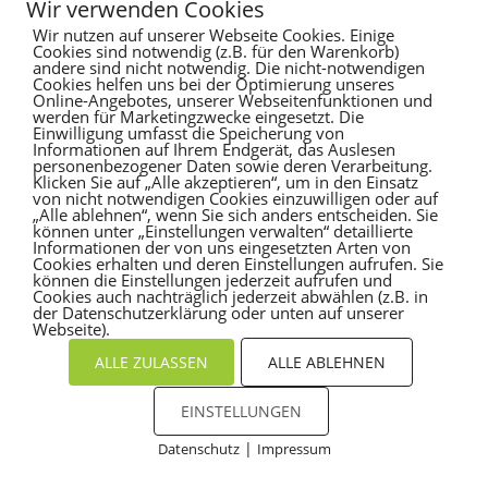
Wir verwenden Cookies
Champignons
Wir nutzen auf unserer Webseite Cookies. Einige
Cookies sind notwendig (z.B. für den Warenkorb)
von
Schank
|
Dez. 11, 2023
andere sind nicht notwendig. Die nicht-notwendigen
Cookies helfen uns bei der Optimierung unseres
Online-Angebotes, unserer Webseitenfunktionen und
Suchen
werden für Marketingzwecke eingesetzt. Die
Einwilligung umfasst die Speicherung von
Informationen auf Ihrem Endgerät, das Auslesen
personenbezogener Daten sowie deren Verarbeitung.
Recent Posts
Klicken Sie auf „Alle akzeptieren“, um in den Einsatz
von nicht notwendigen Cookies einzuwilligen oder auf
„Alle ablehnen“, wenn Sie sich anders entscheiden. Sie
Hello world!
können unter „Einstellungen verwalten“ detaillierte
Informationen der von uns eingesetzten Arten von
Cookies erhalten und deren Einstellungen aufrufen. Sie
Recent Comments
können die Einstellungen jederzeit aufrufen und
Cookies auch nachträglich jederzeit abwählen (z.B. in
der Datenschutzerklärung oder unten auf unserer
Es sind keine Kommentare vorhanden.
Webseite).
ALLE ZULASSEN
ALLE ABLEHNEN
EINSTELLUNGEN
|
Datenschutz
Impressum
Cookies